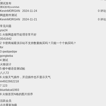
测试发布
测试发布[ceshifab
KevinMORGAN
2024-11-24
0 评论
网盘附件测试
KevinMORGAN
2024-11-21
0 评论
常见问题
ysx24
1
火狼网盘细节处理非常不好
3541642
2
卡密商城看演示站不支持数量购买吗？只能一个个购买吗？
for
3
qwdqwdqw
gongkeba
4
测试
火狼设计
5
楼中楼语音测试帖
八八72
6
火狼天气插件，开启插件也不显示天气
m4922662218
7
123
bluefatcat1993
8
火狼首页N格的图片排序
活跃会员
点击重新加载