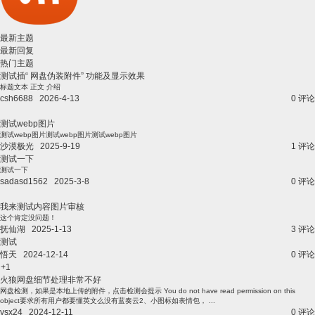
最新主题
最新回复
热门主题
测试插“ 网盘伪装附件” 功能及显示效果
标题文本 正文 介绍
csh6688
2026-4-13
0 评论
测试webp图片
测试webp图片测试webp图片测试webp图片
沙漠极光
2025-9-19
1 评论
测试一下
测试一下
sadasd1562
2025-3-8
0 评论
我来测试内容图片审核
这个肯定没问题！
抚仙湖
2025-1-13
3 评论
测试
悟天
2024-12-14
0 评论
+1
火狼网盘细节处理非常不好
网盘检测，如果是本地上传的附件，点击检测会提示 You do not have read permission on this
object要求所有用户都要懂英文么没有蓝奏云2、小图标如表情包， ...
ysx24
2024-12-11
0 评论