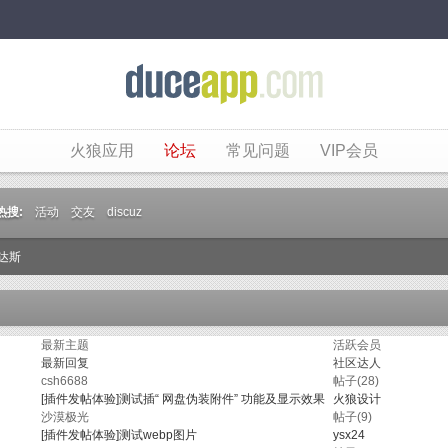
火狼应用
论坛
常见问题
VIP会员
热搜:
活动
交友
discuz
达斯
最新主题
活跃会员
最新回复
社区达人
csh6688
帖子(28)
[插件发帖体验]
测试插“ 网盘伪装附件” 功能及显示效果
火狼设计
沙漠极光
帖子(9)
[插件发帖体验]
测试webp图片
ysx24