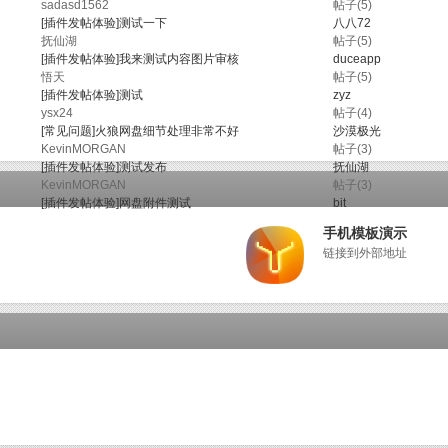
sadasd1562
帖子(5)
[插件发帖体验]
测试一下
八八72
抚仙湖
帖子(5)
[插件发帖体验]
我来测试内容图片审核
duceapp
悟天
帖子(5)
[插件发帖体验]
测试
zyz
ysx24
帖子(4)
[常见问题]
火狼网盘细节处理非常不好
沙漠极光
KevinMORGAN
帖子(3)
[插件发帖体验]
测试发布
抚仙湖
KevinMORGAN
帖子(3)
[插件发帖体验]
网盘附件测试
bit
手机模板演示
链接到外部地址