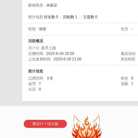
邮箱状态
未验证
统计信息
好友数 0
|
回帖数 1
|
主题数 0
性别
保密
生日
-
CE
活跃概况
用户组
新手上路
注册时间
2025-6-30 20:59
最后访问
上次发表时间
2025-6-30 21:00
所在时区
统计信息
已用空间
0 B
积分
8
金币
7
贡献
7
火豆
0
AP
要设计？找火狼