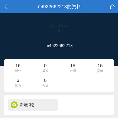
m4922662218的资料
点击重新加
载
m4922662218
16
0
15
15
积分
威望
金币
贡献
6
0
体力
火豆
发短消息