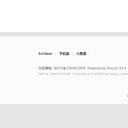
Archiver
|
手机版
|
小黑屋
|
方臣网络
浙ICP备15036728号
Powered by Discuz!
X3.4
GMT+8, 2026-8-8 03:38
, Processed in 0.035504 second(s), 2 queri