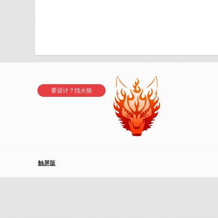
要设计？找火狼
触屏版