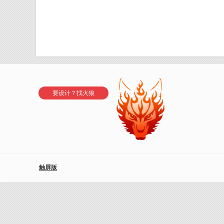
要设计？找火狼
触屏版