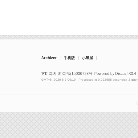
Archiver
|
手机版
|
小黑屋
|
方臣网络
浙ICP备15036728号
Powered by Discuz!
X3.4
GMT+8, 2026-8-7 06:19
, Processed in 0.022688 second(s), 2 queri