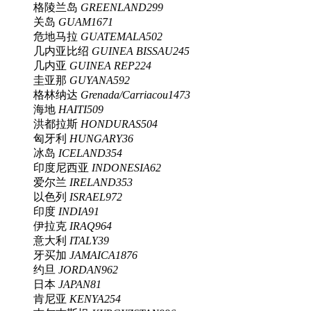
格陵兰岛
GREENLAND
299
关岛
GUAM
1671
危地马拉
GUATEMALA
502
几内亚比绍
GUINEA BISSAU
245
几内亚
GUINEA REP
224
圭亚那
GUYANA
592
格林纳达
Grenada/Carriacou
1473
海地
HAITI
509
洪都拉斯
HONDURAS
504
匈牙利
HUNGARY
36
冰岛
ICELAND
354
印度尼西亚
INDONESIA
62
爱尔兰
IRELAND
353
以色列
ISRAEL
972
印度
INDIA
91
伊拉克
IRAQ
964
意大利
ITALY
39
牙买加
JAMAICA
1876
约旦
JORDAN
962
日本
JAPAN
81
肯尼亚
KENYA
254