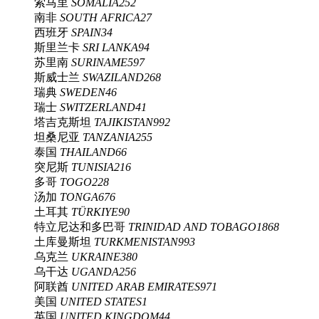
索马里
SOMALIA
252
南非
SOUTH AFRICA
27
西班牙
SPAIN
34
斯里兰卡
SRI LANKA
94
苏里南
SURINAME
597
斯威士兰
SWAZILAND
268
瑞典
SWEDEN
46
瑞士
SWITZERLAND
41
塔吉克斯坦
TAJIKISTAN
992
坦桑尼亚
TANZANIA
255
泰国
THAILAND
66
突尼斯
TUNISIA
216
多哥
TOGO
228
汤加
TONGA
676
土耳其
TÜRKIYE
90
特立尼达和多巴哥
TRINIDAD AND TOBAGO
1868
土库曼斯坦
TURKMENISTAN
993
乌克兰
UKRAINE
380
乌干达
UGANDA
256
阿联酋
UNITED ARAB EMIRATES
971
美国
UNITED STATES
1
英国
UNITED KINGDOM
44