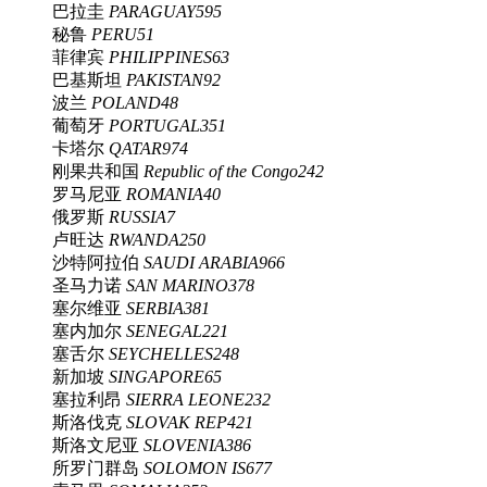
巴拉圭
PARAGUAY
595
秘鲁
PERU
51
菲律宾
PHILIPPINES
63
巴基斯坦
PAKISTAN
92
波兰
POLAND
48
葡萄牙
PORTUGAL
351
卡塔尔
QATAR
974
刚果共和国
Republic of the Congo
242
罗马尼亚
ROMANIA
40
俄罗斯
RUSSIA
7
卢旺达
RWANDA
250
沙特阿拉伯
SAUDI ARABIA
966
圣马力诺
SAN MARINO
378
塞尔维亚
SERBIA
381
塞内加尔
SENEGAL
221
塞舌尔
SEYCHELLES
248
新加坡
SINGAPORE
65
塞拉利昂
SIERRA LEONE
232
斯洛伐克
SLOVAK REP
421
斯洛文尼亚
SLOVENIA
386
所罗门群岛
SOLOMON IS
677