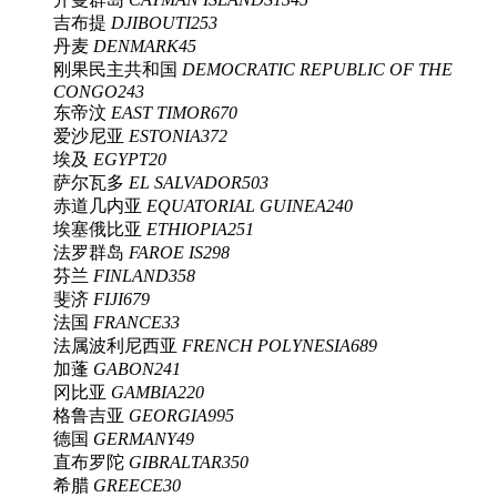
吉布提
DJIBOUTI
253
丹麦
DENMARK
45
刚果民主共和国
DEMOCRATIC REPUBLIC OF THE
CONGO
243
东帝汶
EAST TIMOR
670
爱沙尼亚
ESTONIA
372
埃及
EGYPT
20
萨尔瓦多
EL SALVADOR
503
赤道几内亚
EQUATORIAL GUINEA
240
埃塞俄比亚
ETHIOPIA
251
法罗群岛
FAROE IS
298
芬兰
FINLAND
358
斐济
FIJI
679
法国
FRANCE
33
法属波利尼西亚
FRENCH POLYNESIA
689
加蓬
GABON
241
冈比亚
GAMBIA
220
格鲁吉亚
GEORGIA
995
德国
GERMANY
49
直布罗陀
GIBRALTAR
350
希腊
GREECE
30