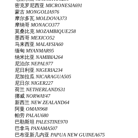
密克罗尼西亚
MICRONESIA
691
蒙古
MONGOLIA
976
摩尔多瓦
MOLDOVA
373
摩纳哥
MONACO
377
莫桑比克
MOZAMBIQUE
258
墨西哥
MEXICO
52
马来西亚
MALAYSIA
60
缅甸
MYANMAR
95
纳米比亚
NAMIBIA
264
尼泊尔
NEPAL
977
尼日利亚
NIGERIA
234
尼加拉瓜
NICARAGUA
505
尼日尔
NIGER
227
荷兰
NETHERLANDS
31
挪威
NORWAY
47
新西兰
NEW ZEALAND
64
阿曼
OMAN
968
帕劳
PALAU
680
巴勒斯坦
PALESTINE
970
巴拿马
PANAMA
507
巴布亚新几内亚
PAPUA NEW GUINEA
675