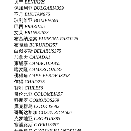
贝宁
BENIN
229
保加利亚
BULGARIA
359
不丹
BHUTAN
975
玻利维亚
BOLIVIA
591
巴西
BRAZIL
55
文莱
BRUNEI
673
布基纳法索
BURKINA FASO
226
布隆迪
BURUNDI
257
白俄罗斯
BELARUS
375
加拿大
CANADA
1
柬埔寨
CAMBODIA
855
喀麦隆
CAMEROON
237
佛得角
CAPE VERDE IS
238
乍得
CHAD
235
智利
CHILE
56
哥伦比亚
COLOMBIA
57
科摩罗
COMOROS
269
库克群岛
COOK IS
682
哥斯达黎加
COSTA RICA
506
克罗地亚
CROATIA
385
塞浦路斯
CYPRUS
357
开曼群岛
CAYMAN ISLANDS
1345