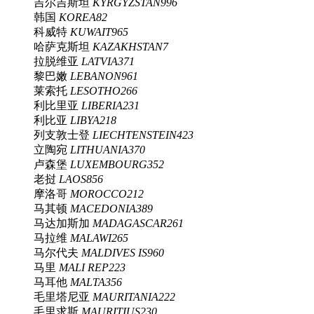
吉尔吉斯坦
KYRGYZSTAN
996
韩国
KOREA
82
科威特
KUWAIT
965
哈萨克斯坦
KAZAKHSTAN
7
拉脱维亚
LATVIA
371
黎巴嫩
LEBANON
961
莱索托
LESOTHO
266
利比里亚
LIBERIA
231
利比亚
LIBYA
218
列支敦士登
LIECHTENSTEIN
423
立陶宛
LITHUANIA
370
卢森堡
LUXEMBOURG
352
老挝
LAOS
856
摩洛哥
MOROCCO
212
马其顿
MACEDONIA
389
马达加斯加
MADAGASCAR
261
马拉维
MALAWI
265
马尔代夫
MALDIVES IS
960
马里
MALI REP
223
马耳他
MALTA
356
毛里塔尼亚
MAURITANIA
222
毛里求斯
MAURITIUS
230