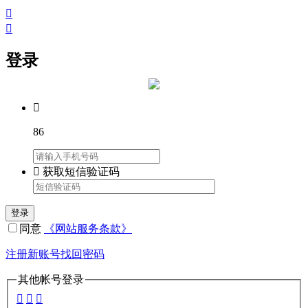


登录

86

获取短信验证码
登录
同意
《网站服务条款》
注册新账号
找回密码
其他帐号登录


