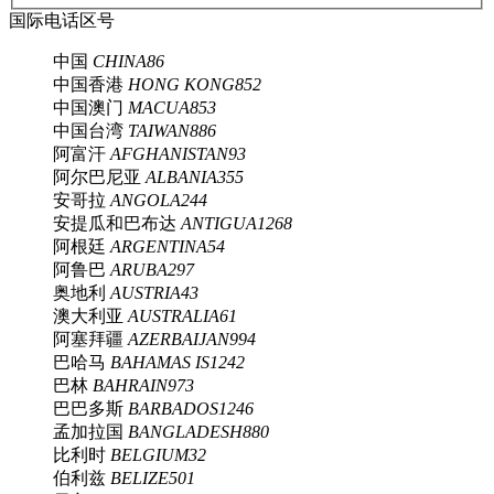
国际电话区号
中国
CHINA
86
中国香港
HONG KONG
852
中国澳门
MACUA
853
中国台湾
TAIWAN
886
阿富汗
AFGHANISTAN
93
阿尔巴尼亚
ALBANIA
355
安哥拉
ANGOLA
244
安提瓜和巴布达
ANTIGUA
1268
阿根廷
ARGENTINA
54
阿鲁巴
ARUBA
297
奥地利
AUSTRIA
43
澳大利亚
AUSTRALIA
61
阿塞拜疆
AZERBAIJAN
994
巴哈马
BAHAMAS IS
1242
巴林
BAHRAIN
973
巴巴多斯
BARBADOS
1246
孟加拉国
BANGLADESH
880
比利时
BELGIUM
32
伯利兹
BELIZE
501