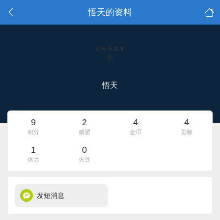
悟天的资料
点击重新加
载
悟天
9
2
4
4
积分
威望
金币
贡献
1
0
体力
火豆
发短消息