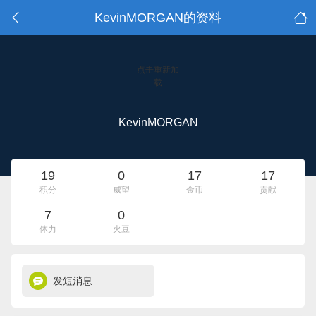
KevinMORGAN的资料
点击重新加
载
KevinMORGAN
19
0
17
17
积分
威望
金币
贡献
7
0
体力
火豆
发短消息